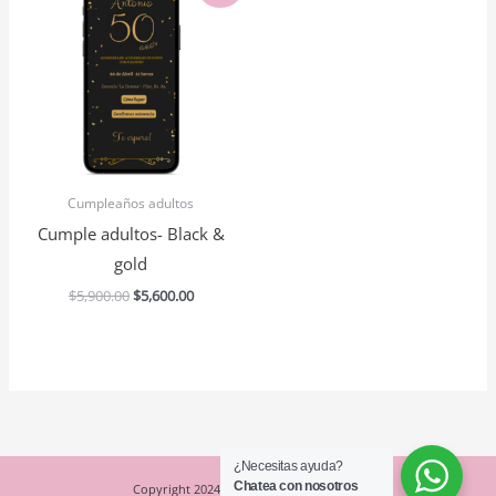
original
actual
era:
es:
$5,900.00.
$5,600.00.
Cumpleaños adultos
Cumple adultos- Black &
gold
$
5,900.00
$
5,600.00
¿Necesitas ayuda?
Chatea con nosotros
Copyright 2024- Espacio Creativo Studio