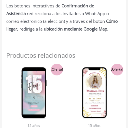
Los botones interactivos de
Confirmación de
Asistencia
redirecciona a los invitados a WhatsApp o
correo electrónico (a elección) y a través del botón
Cómo
llegar
, redirige a la
ubicación mediante Google Map
.
Productos relacionados
El
El
El
El
¡Oferta!
¡Oferta!
precio
precio
precio
precio
original
actual
original
actual
era:
es:
era:
es:
$5,900.00.
$5,600.00.
$5,900.00.
$5,600.00.
15 años
15 años