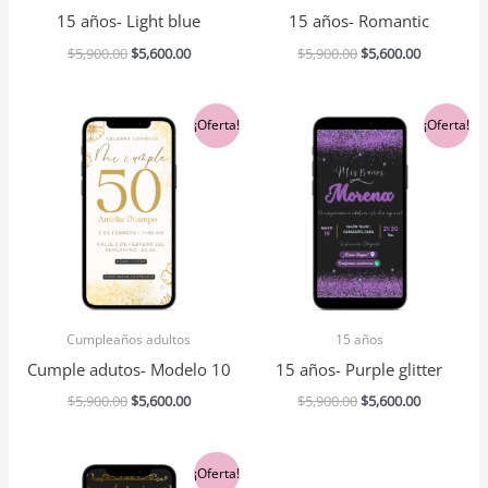
15 años- Light blue
15 años- Romantic
$
5,900.00
$
5,600.00
$
5,900.00
$
5,600.00
El
El
El
El
¡Oferta!
¡Oferta!
precio
precio
precio
precio
original
actual
original
actual
era:
es:
era:
es:
$5,900.00.
$5,600.00.
$5,900.00.
$5,600.00.
Cumpleaños adultos
15 años
Cumple adutos- Modelo 10
15 años- Purple glitter
$
5,900.00
$
5,600.00
$
5,900.00
$
5,600.00
El
El
¡Oferta!
precio
precio