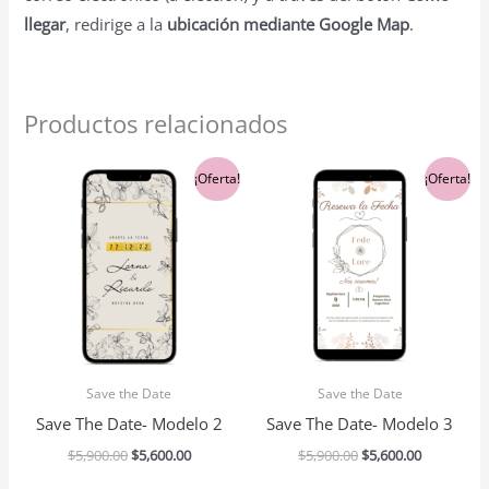
llegar
, redirige a la
ubicación mediante Google Map
.
Productos relacionados
El
El
El
El
¡Oferta!
¡Oferta!
precio
precio
precio
precio
original
actual
original
actual
era:
es:
era:
es:
$5,900.00.
$5,600.00.
$5,900.00.
$5,600.00.
Save the Date
Save the Date
Save The Date- Modelo 2
Save The Date- Modelo 3
$
5,900.00
$
5,600.00
$
5,900.00
$
5,600.00