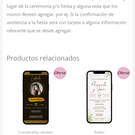
lugar de la ceremonia y/o fiesta y alguna nota que los
novios deseen agregar, por ej. Si la confirmación de
asistencia a la fiesta será con tarjeta o alguna información
relevante que se desee agregar.
Productos relacionados
El
El
El
El
¡Oferta!
¡Oferta!
precio
precio
precio
precio
original
actual
original
actual
era:
es:
era:
es:
$5,900.00.
$5,600.00.
$5,900.00.
$5,600.00.
Cumpleaños adultos
Bodas