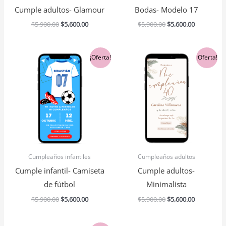
Cumple adultos- Glamour
Bodas- Modelo 17
$
5,900.00
$
5,600.00
$
5,900.00
$
5,600.00
El
El
El
El
¡Oferta!
¡Oferta!
precio
precio
precio
precio
original
actual
original
actual
era:
es:
era:
es:
$5,900.00.
$5,600.00.
$5,900.00.
$5,600.00.
Cumpleaños infantiles
Cumpleaños adultos
Cumple infantil- Camiseta
Cumple adultos-
de fútbol
Minimalista
$
5,900.00
$
5,600.00
$
5,900.00
$
5,600.00