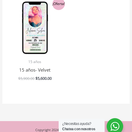
El
El
¡Oferta!
precio
precio
original
actual
era:
es:
$5,900.00.
$5,600.00.
15 años
15 años- Velvet
$
5,900.00
$
5,600.00
¿Necesitas ayuda?
Chatea con nosotros
Copyright 2024- Espacio Creativo Studio