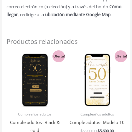
correo electrónico (a elección) y a través del botón
Cómo
llegar
, redirige a la
ubicación mediante Google Map
.
Productos relacionados
El
El
El
El
¡Oferta!
¡Oferta!
precio
precio
precio
precio
original
actual
original
actual
era:
es:
era:
es:
$5,900.00.
$5,600.00.
$5,900.00.
$5,600.00.
Cumpleaños adultos
Cumpleaños adultos
Cumple adultos- Black &
Cumple adutos- Modelo 10
gold
$
5,900.00
$
5,600.00