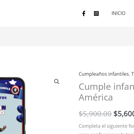
INICIO
Cumpleaños infantiles
,
T
Cumple
El
Cumple infant
infantil-
preci
Capitán
América
América
origin
cantidad
$
5,900.00
$
5,60
era:
Completa el siguiente f
$5,90