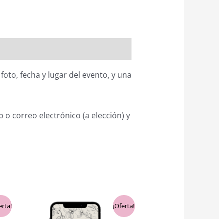
foto, fecha y lugar del evento, y una
 o correo electrónico (a elección) y
El
El
erta!
¡Oferta!
io
precio
precio