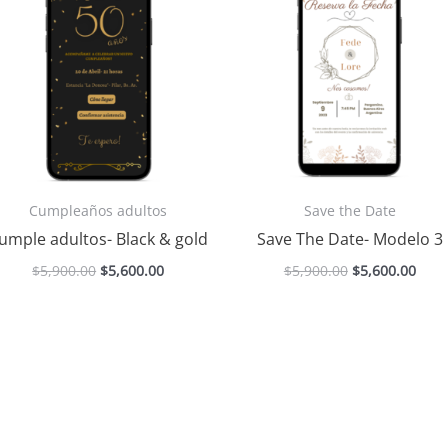
original
actual
original
actu
era:
es:
era:
es:
$5,900.00.
$5,600.00.
$5,900.00.
$5,6
Cumpleaños adultos
Save the Date
umple adultos- Black & gold
Save The Date- Modelo 3
$
5,900.00
$
5,600.00
$
5,900.00
$
5,600.00