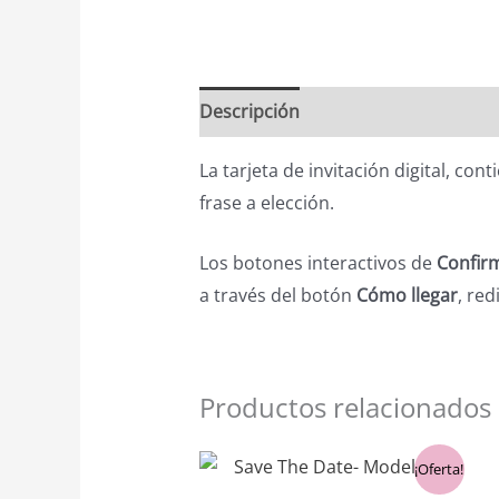
Descripción
La tarjeta de invitación digital, co
frase a elección.
Los botones interactivos de
Confirm
a través del botón
Cómo llegar
, red
Productos relacionados
El
El
¡Oferta!
precio
precio