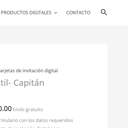
Buscar
PRODUCTOS DIGITALES
CONTACTO
arjetas de invitación digital
El
il- Capitán
o
precio
al
actual
0.00
Envío gratuito
es:
ormulario con los datos requeridos
0.00.
$5,600.00.