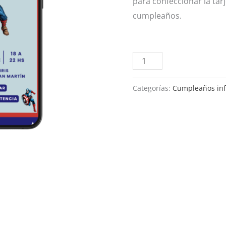
para confeccionar la tarj
cumpleaños.
Categorías:
Cumpleaños inf