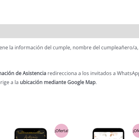
ntiene la información del cumple, nombre del cumpleañero/a, 
ación de Asistencia
redirecciona a los invitados a WhatsApp
irige a la
ubicación mediante Google Map
.
El
El
El
El
¡Oferta!
¡Of
precio
precio
precio
prec