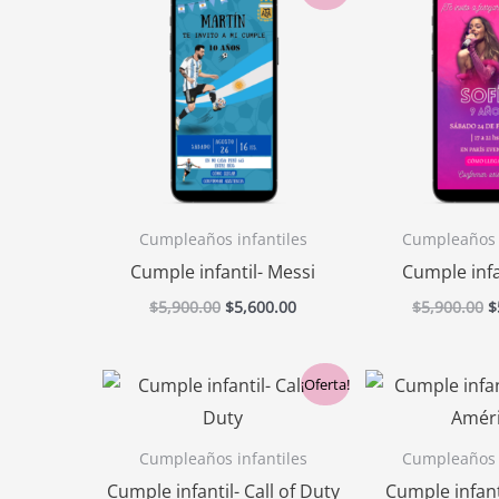
precio
precio
p
original
actual
o
era:
es:
e
$5,900.00.
$5,600.00.
$
Cumpleaños infantiles
Cumpleaños i
Cumple infantil- Messi
Cumple infan
$
5,900.00
$
5,600.00
$
5,900.00
$
El
El
E
¡Oferta!
precio
precio
p
original
actual
o
era:
es:
e
Cumpleaños infantiles
Cumpleaños i
$5,900.00.
$5,600.00.
$
Cumple infantil- Call of Duty
Cumple infant