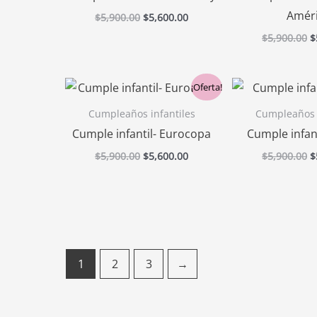
Amér
$
5,900.00
$
5,600.00
$
5,900.00
$
El
El
E
¡Oferta!
precio
precio
p
original
actual
o
Cumpleaños infantiles
Cumpleaños i
era:
es:
e
Cumple infantil- Eurocopa
Cumple infant
$5,900.00.
$5,600.00.
$
$
5,900.00
$
5,600.00
$
5,900.00
$
1
2
3
→