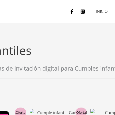
INICIO
ntiles
 de Invitación digital para Cumples infant
l
El
El
El
¡Oferta!
¡Oferta!