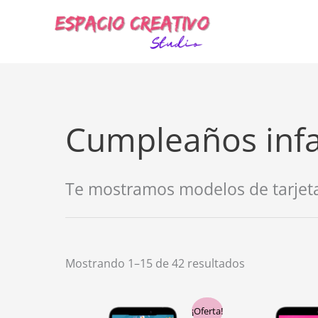
Ir
al
contenido
Cumpleaños infa
Te mostramos modelos de tarjetas
Mostrando 1–15 de 42 resultados
El
El
E
¡Oferta!