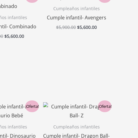
precio
precio
precio
precio
original
actual
original
actual
Cumpleaños infantiles
era:
es:
era:
es:
Cumple infantil- Avengers
os infantiles
$5,900.00.
$5,600.00.
$5,900.00.
$5,600.00.
ntil- Combinado
$
5,900.00
$
5,600.00
00
$
5,600.00
El
El
El
El
¡Oferta!
¡Oferta!
precio
precio
precio
precio
original
actual
original
actual
era:
es:
era:
es:
os infantiles
Cumpleaños infantiles
$5,900.00.
$5,600.00.
$5,900.00.
$5,600.00.
ntil- Dinosaurio
Cumple infantil- Dragon Ball-