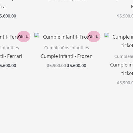
ica
5,600.00
$
5,900.
l
El
El
El
¡Oferta!
¡Oferta!
recio
precio
precio
precio
riginal
actual
original
actual
nfantiles
Cumpleaños infantiles
ra:
es:
era:
es:
il- Ferrari
Cumple infantil- Frozen
Cumpleañ
5,900.00.
$5,600.00.
$5,900.00.
$5,600.00.
Cumple in
5,600.00
$
5,900.00
$
5,600.00
tick
$
5,900.