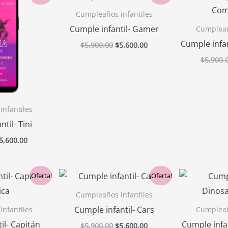
recio
precio
precio
precio
riginal
actual
original
actual
Cumpleaños infantiles
ra:
es:
era:
es:
Cumple infantil- Gamer
Cumpleañ
5,900.00.
$5,600.00.
$5,900.00.
$5,600.00.
Cumple infa
$
5,900.00
$
5,600.00
$
5,900.
nfantiles
til- Tini
5,600.00
l
El
El
El
¡Oferta!
¡Oferta!
recio
precio
precio
precio
riginal
actual
original
actual
Cumpleaños infantiles
ra:
es:
era:
es:
Cumple infantil- Cars
nfantiles
Cumpleañ
5,900.00.
$5,600.00.
$5,900.00.
$5,600.00.
il- Capitán
Cumple infa
$
5,900.00
$
5,600.00