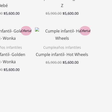
Bebé
Z
00
$
5,600.00
$
5,900.00
$
5,600.00
El
El
El
El
¡Oferta!
¡Oferta!
precio
precio
precio
precio
original
actual
original
actual
era:
es:
era:
es:
os infantiles
Cumpleaños infantiles
$5,900.00.
$5,600.00.
$5,900.00.
$5,600.00.
fantil- Golden
Cumple infantil- Hot Wheels
et- Wonka
$
5,900.00
$
5,600.00
00
$
5,600.00