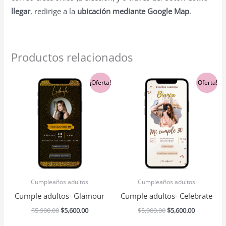
llegar
, redirige a la
ubicación mediante Google Map
.
Productos relacionados
El
El
El
El
¡Oferta!
¡Oferta!
precio
precio
precio
precio
original
actual
original
actual
era:
es:
era:
es:
$5,900.00.
$5,600.00.
$5,900.00.
$5,600.00.
Cumpleaños adultos
Cumpleaños adultos
Cumple adultos- Glamour
Cumple adultos- Celebrate
$
5,900.00
$
5,600.00
$
5,900.00
$
5,600.00