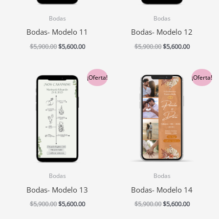
Bodas
Bodas
Bodas- Modelo 11
Bodas- Modelo 12
$
5,900.00
$
5,600.00
$
5,900.00
$
5,600.00
El
El
El
El
¡Oferta!
¡Oferta!
precio
precio
precio
precio
original
actual
original
actual
era:
es:
era:
es:
$5,900.00.
$5,600.00.
$5,900.00.
$5,600.00.
Bodas
Bodas
Bodas- Modelo 13
Bodas- Modelo 14
$
5,900.00
$
5,600.00
$
5,900.00
$
5,600.00