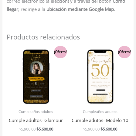
correo electrónico (a elección) y a través del botón
Cómo
llegar
, redirige a la
ubicación mediante Google Map
.
Productos relacionados
El
El
El
El
¡Oferta!
¡Oferta!
precio
precio
precio
precio
original
actual
original
actual
era:
es:
era:
es:
$5,900.00.
$5,600.00.
$5,900.00.
$5,600.00.
Cumpleaños adultos
Cumpleaños adultos
Cumple adultos- Glamour
Cumple adutos- Modelo 10
$
5,900.00
$
5,600.00
$
5,900.00
$
5,600.00