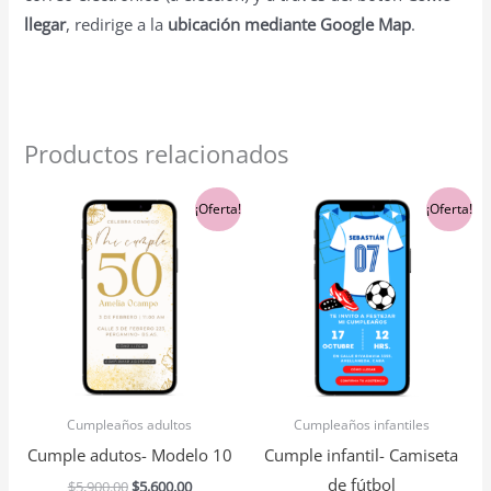
llegar
, redirige a la
ubicación mediante Google Map
.
Productos relacionados
El
El
El
El
¡Oferta!
¡Oferta!
precio
precio
precio
precio
original
actual
original
actual
era:
es:
era:
es:
$5,900.00.
$5,600.00.
$5,900.00.
$5,600.00.
Cumpleaños adultos
Cumpleaños infantiles
Cumple adutos- Modelo 10
Cumple infantil- Camiseta
de fútbol
$
5,900.00
$
5,600.00