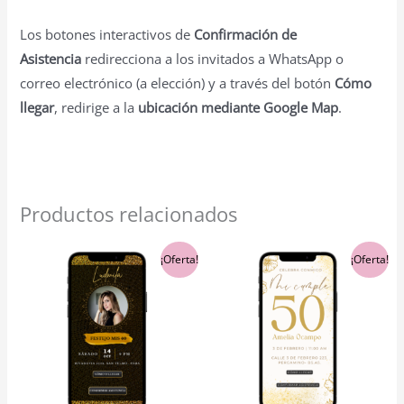
Los botones interactivos de
Confirmación de
Asistencia
redirecciona a los invitados a WhatsApp o
correo electrónico (a elección) y a través del botón
Cómo
llegar
, redirige a la
ubicación mediante Google Map
.
Productos relacionados
El
El
El
El
¡Oferta!
¡Oferta!
precio
precio
precio
precio
original
actual
original
actual
era:
es:
era:
es:
$5,900.00.
$5,600.00.
$5,900.00.
$5,600.00.