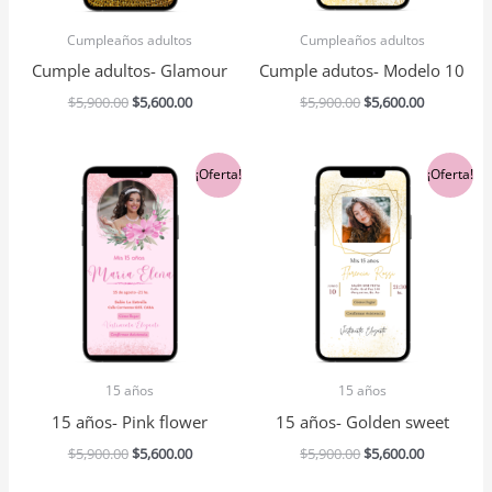
Cumpleaños adultos
Cumpleaños adultos
Cumple adultos- Glamour
Cumple adutos- Modelo 10
$
5,900.00
$
5,600.00
$
5,900.00
$
5,600.00
El
El
El
El
¡Oferta!
¡Oferta!
precio
precio
precio
precio
original
actual
original
actual
era:
es:
era:
es:
$5,900.00.
$5,600.00.
$5,900.00.
$5,600.00.
15 años
15 años
15 años- Pink flower
15 años- Golden sweet
$
5,900.00
$
5,600.00
$
5,900.00
$
5,600.00