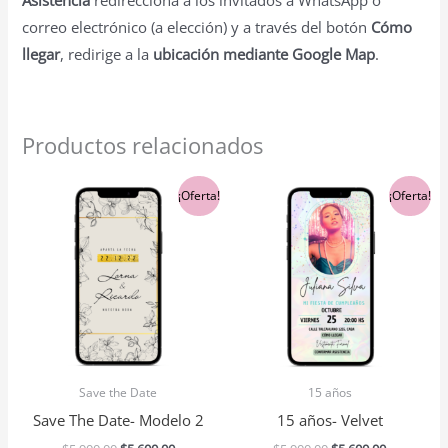
correo electrónico (a elección) y a través del botón
Cómo
llegar
, redirige a la
ubicación mediante Google Map
.
Productos relacionados
El
El
El
El
¡Oferta!
¡Oferta!
precio
precio
precio
precio
original
actual
original
actual
era:
es:
era:
es:
$5,900.00.
$5,600.00.
$5,900.00.
$5,600.00.
Save the Date
15 años
Save The Date- Modelo 2
15 años- Velvet