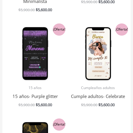
Minimalista
$
5,900.00
$
5,600.00
$
5,900.00
$
5,600.00
El
El
El
El
¡Oferta!
¡Oferta!
precio
precio
precio
precio
original
actual
original
actual
era:
es:
era:
es:
$5,900.00.
$5,600.00.
$5,900.00.
$5,600.00.
15 años
Cumpleaños adultos
15 años- Purple glitter
Cumple adultos- Celebrate
$
5,900.00
$
5,600.00
$
5,900.00
$
5,600.00
El
El
¡Oferta!
precio
precio
original
actual