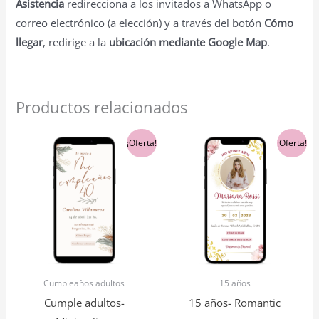
Asistencia
redirecciona a los invitados a WhatsApp o
correo electrónico (a elección) y a través del botón
Cómo
llegar
, redirige a la
ubicación mediante Google Map
.
Productos relacionados
El
El
El
El
¡Oferta!
¡Oferta!
precio
precio
precio
precio
original
actual
original
actual
era:
es:
era:
es:
$5,900.00.
$5,600.00.
$5,900.00.
$5,600.00.
Cumpleaños adultos
15 años
Cumple adultos-
15 años- Romantic