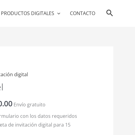
Buscar
PRODUCTOS DIGITALES
CONTACTO
tación digital
El
l
o
precio
0.00
al
actual
Envío gratuito
ormulario con los datos requeridos
es:
eta de invitación digital para 15
0.00.
$5,600.00.