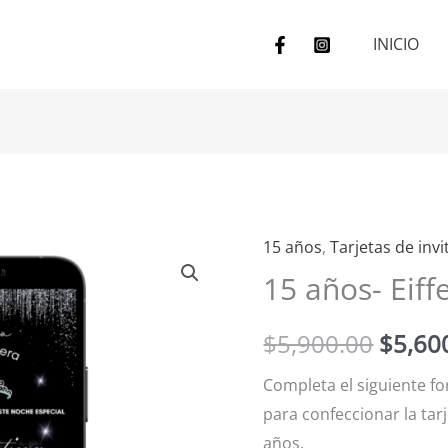
INICIO
15 años
,
Tarjetas de invi
15
El
15 años- Eiffe
años-
preci
Eiffel
$
5,900.00
$
5,60
cantidad
origin
Completa el siguiente f
era:
para confeccionar la tarj
$5,90
años.