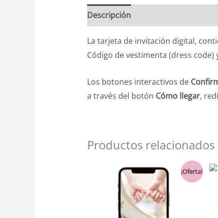
Descripción
La tarjeta de invitación digital, con
Código de vestimenta (dress code) y
Los botones interactivos de
Confirm
a través del botón
Cómo llegar
, red
Productos relacionados
El
El
¡Oferta!
precio
precio
original
actual
era:
es:
$5,900.00.
$5,600.00.