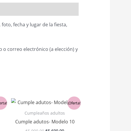
oto, fecha y lugar de la fiesta,
 o correo electrónico (a elección) y
El
El
erta!
¡Oferta!
io
precio
precio
al
original
actual
Cumpleaños adultos
era:
es:
Cumple adutos- Modelo 10
00.00.
$5,900.00.
$5,600.00.
$
5,900.00
$
5,600.00