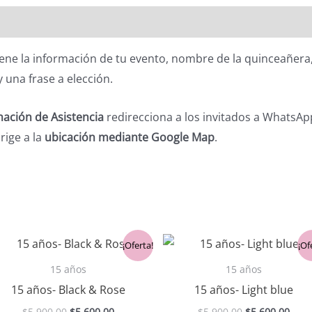
tiene la información de tu evento, nombre de la quinceañera, f
 una frase a elección.
ación de Asistencia
redirecciona a los invitados a WhatsApp
irige a la
ubicación mediante Google Map
.
El
El
El
El
¡Oferta!
¡Of
precio
precio
precio
prec
original
actual
original
actu
15 años
15 años
era:
es:
era:
es:
15 años- Black & Rose
15 años- Light blue
$5,900.00.
$5,600.00.
$5,900.00.
$5,6
$
5,900.00
$
5,600.00
$
5,900.00
$
5,600.00