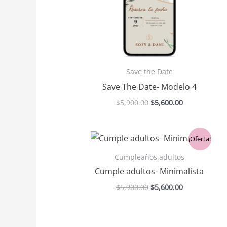
Save the Date
Save The Date- Modelo 4
$
5,900.00
$
5,600.00
El
El
¡Oferta!
precio
precio
original
actual
Cumpleaños adultos
era:
es:
Cumple adultos- Minimalista
$5,900.00.
$5,600.00.
$
5,900.00
$
5,600.00