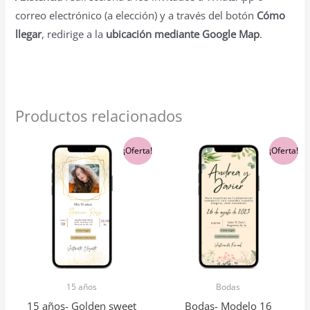
correo electrónico (a elección) y a través del botón
Cómo
llegar
, redirige a la
ubicación mediante Google Map
.
Productos relacionados
El
El
El
El
¡Oferta!
¡Oferta!
precio
precio
precio
precio
original
actual
original
actual
era:
es:
era:
es:
$5,900.00.
$5,600.00.
$5,900.00.
$5,600.00.
15 años
Bodas
15 años- Golden sweet
Bodas- Modelo 16