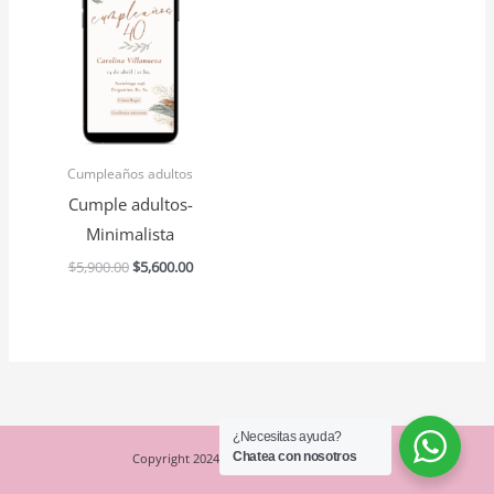
era:
es:
$5,900.00.
$5,600.00.
Cumpleaños adultos
Cumple adultos-
Minimalista
$
5,900.00
$
5,600.00
¿Necesitas ayuda?
Chatea con nosotros
Copyright 2024- Espacio Creativo Studio