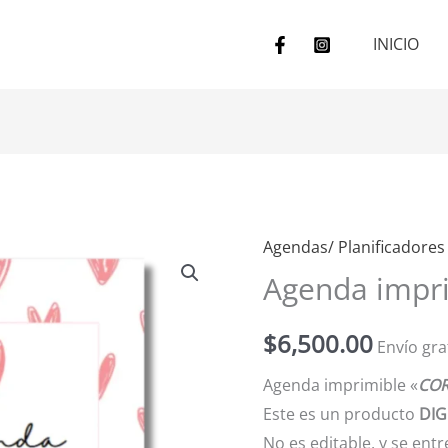
INICIO
Agendas/ Planificadores
Agenda
Agenda impr
imprimible-
CORAZÓN
$
6,500.00
cantidad
Envío gra
Agenda imprimible «
CO
Este es un producto
DIG
No es editable, y se en