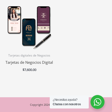
Este
producto
tiene
múltiples
variantes.
Las
opciones
se
Tarjetas digitales de Negocios
pueden
Tarjetas de Negocios Digital
elegir
$
7,600.00
en
la
página
de
producto
¿Necesitas ayuda?
Chatea con nosotros
Copyright 2024- Espacio Creativo Studio